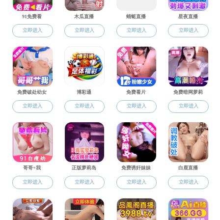
黄色直播
>
艳照门概况
>
历史名师
伍
系所中心
学术机构
党政服务
历史名师
学院领导