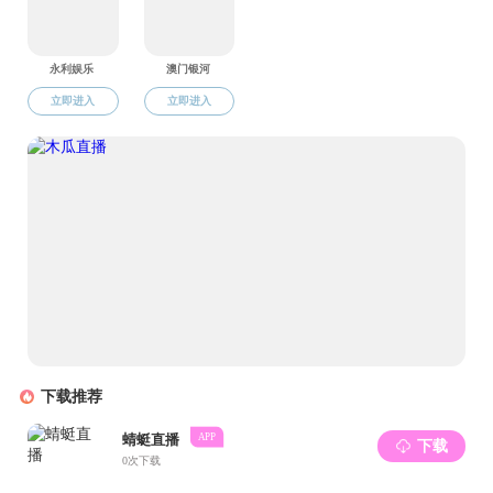
艳照门概况
师资队伍
学术研究
人
系所中心
英语语言文学系
重点学科
本
学术机构
法语语言文学系
博士后流动站
硕
党政服务
德语语言文学系
《复旦外国语言文学论
博
丛》
历史名师
俄语语言文学系
翻译硕
学术机构
学院领导
日语语言文学系
多
学术活动
韩语语言文学系
学术团队
大学英语教学部